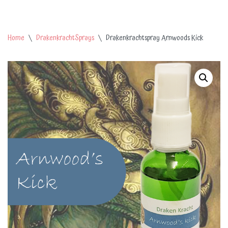
Home
\
DrakenkrachtSprays
\
Drakenkrachtspray Arnwoods Kick