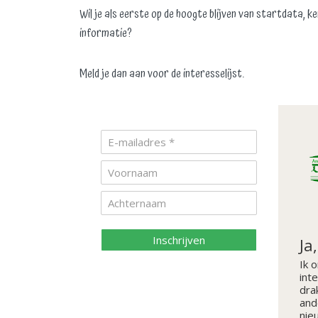
Wil je als eerste op de hoogte blijven van startdata, 
informatie?
Meld je dan aan voor de interesselijst.
Inschrijven
Ja
Ik 
int
dra
and
nie