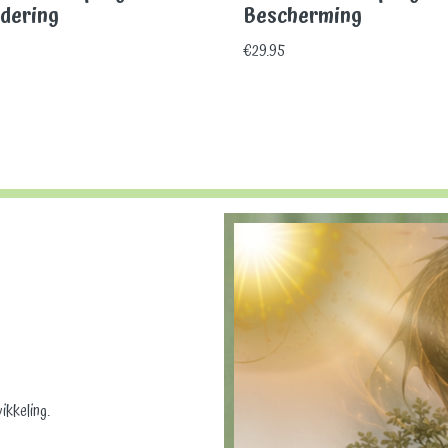
dering
Bescherming
€
29.95
ikkeling.