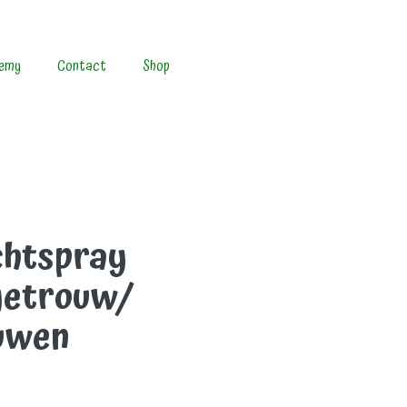
emy
Contact
Shop
htspray
getrouw/
uwen