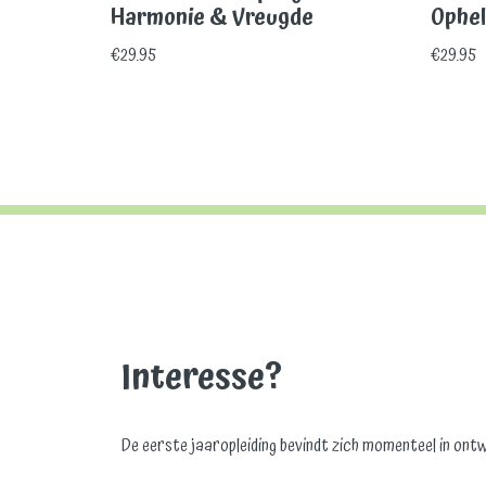
Harmonie & Vreugde
Ophel
€
29.95
€
29.95
Interesse?
De eerste jaaropleiding bevindt zich momenteel in ontw