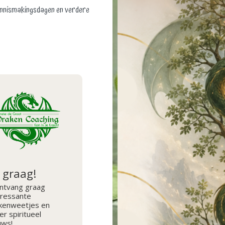
kennismakingsdagen en verdere
, graag!
ontvang graag
eressante
kenweetjes en
er spiritueel
uws!