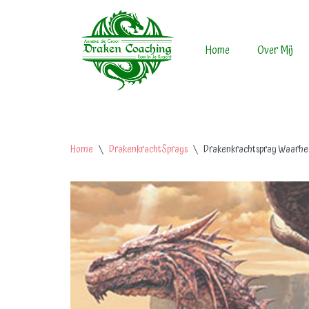
Skip
Home
Over Mij
to
content
Home
\
DrakenkrachtSprays
\
Drakenkrachtspray Waarhe