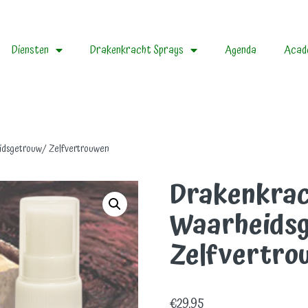
Diensten
Drakenkracht Sprays
Agenda
Acad
idsgetrouw/ Zelfvertrouwen
Drakenkrac
Waarheids
Zelfvertro
€
29.95