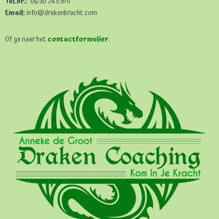
Tel.nr.:
06-50 245 970
Email:
info@drakenkracht.com
Of ga naar het
contactformulier
.